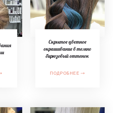
Скрытое цветное
вания
окрашивание в темно
уш
бирюзовый оттенок
ПОДРОБНЕЕ