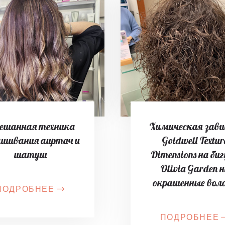
ешанная техника
Химическая зав
ашивания аиртач и
Goldwell Textur
шатуш
Dimensions на би
Olivia Garden 
окрашенные вол
ПОДРОБНЕЕ
ПОДРОБНЕЕ