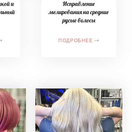
лкой и
Исправление
ельный
мелирования на средние
русые волосы
ПОДРОБНЕЕ