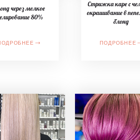
Стрижка каре с че
онд через мелкое
окрашивание в пеп
елирование 80%
блонд
ПОДРОБНЕЕ
ПОДРОБНЕЕ