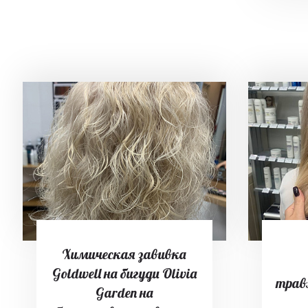
Химическая завивка
Goldwell на бигуди Olivia
трав
Garden на