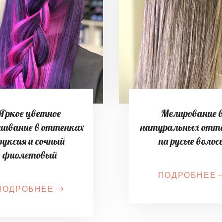
Яркое цветное
Мелирование 
шивание в оттенках
натуральных отт
уксия и сочный
на русые волос
фиолетовый
ПОДРОБНЕЕ
ПОДРОБНЕЕ