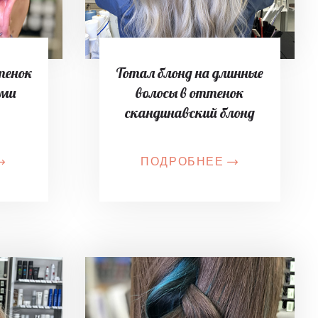
тенок
Тотал блонд на длинные
ыми
волосы в оттенок
скандинавский блонд
ПОДРОБНЕЕ