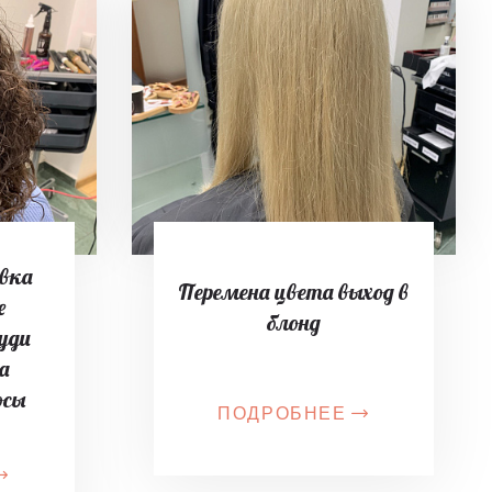
ивка
Перемена цвета выход в
e
блонд
гуди
на
осы
ПОДРОБНЕЕ