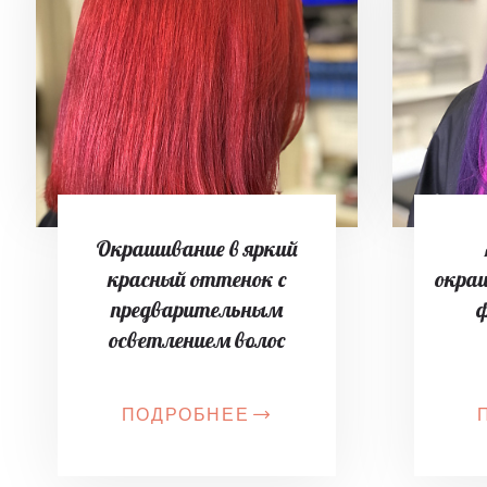
Окрашивание в яркий
красный оттенок с
окра
предварительным
ф
осветлением волос
ПОДРОБНЕЕ