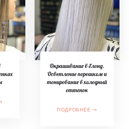
в
Окрашивание в блонд.
енках
Осветление порошком и
ы
тонирование в холодный
оттенок
ПОДРОБНЕЕ