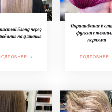
Окрашивание в от
тистый блонд через
фуксия с темн
рование на длинные
корнями
ПОДРОБНЕЕ
ПОДРОБНЕЕ