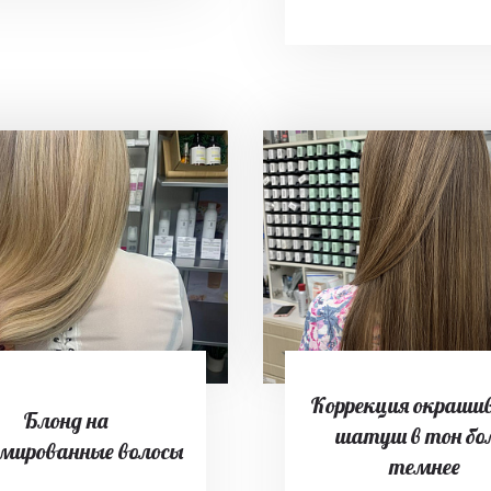
Коррекция окраши
Блонд на
шатуш в тон бо
мированные волосы
темнее