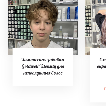
Химическая завивка
См
Goldwell Vitensity для
окр
непослушных волос