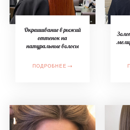
Окрашивание в рыжий
Золо
оттенок на
мели
натуральные волосы
ПОДРОБНЕЕ