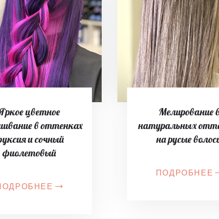
Яркое цветное
Мелирование 
шивание в оттенках
натуральных отт
уксия и сочный
на русые волос
фиолетовый
ПОДРОБНЕЕ
ПОДРОБНЕЕ