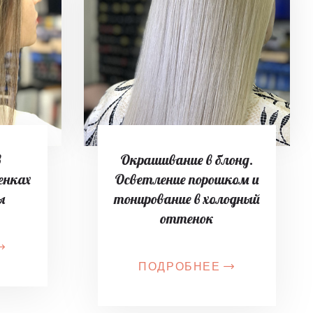
в
Окрашивание в блонд.
енках
Осветление порошком и
ы
тонирование в холодный
оттенок
ПОДРОБНЕЕ