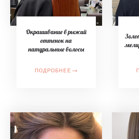
Окрашивание в рыжий
Золо
оттенок на
мели
натуральные волосы
ПОДРОБНЕЕ