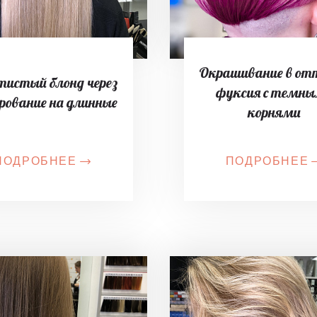
Окрашивание в от
тистый блонд через
фуксия с темн
рование на длинные
корнями
ПОДРОБНЕЕ
ПОДРОБНЕЕ