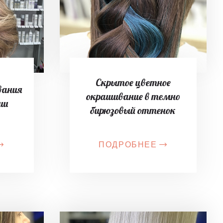
Скрытое цветное
вания
окрашивание в темно
уш
бирюзовый оттенок
ПОДРОБНЕЕ