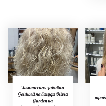
Химическая завивка
Goldwell на бигуди Olivia
трав
Garden на