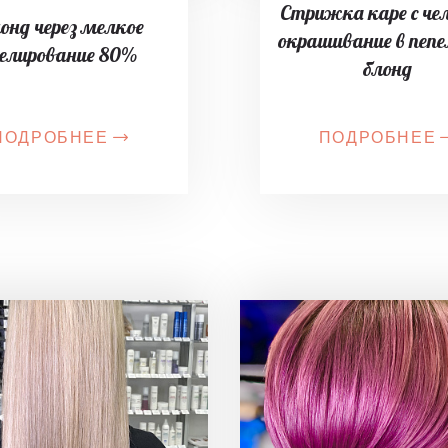
Стрижка каре с че
онд через мелкое
окрашивание в пеп
елирование 80%
блонд
ПОДРОБНЕЕ
ПОДРОБНЕЕ