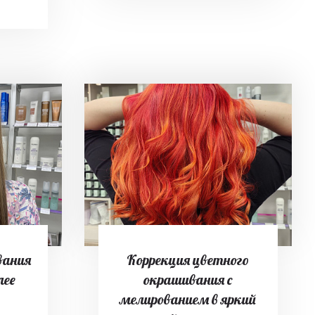
вания
Коррекция цветного
лее
окрашивания с
мелированием в яркий