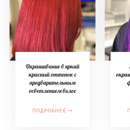
Окрашивание в яркий
красный оттенок с
окра
предварительным
ф
осветлением волос
ПОДРОБНЕЕ