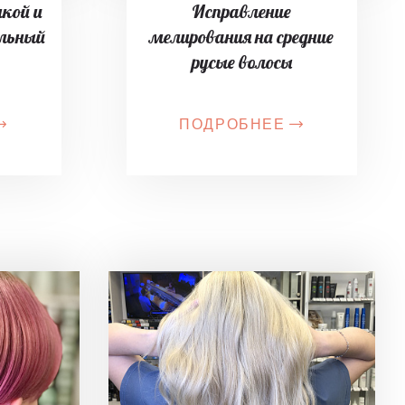
лкой и
Исправление
ельный
мелирования на средние
русые волосы
ПОДРОБНЕЕ