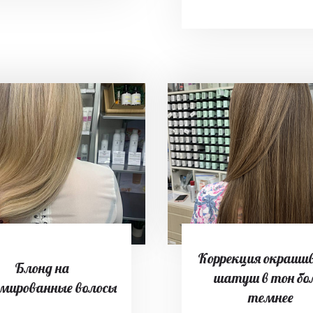
Коррекция окраши
Блонд на
шатуш в тон бо
мированные волосы
темнее