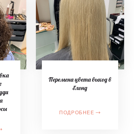
ивка
Перемена цвета выход в
e
блонд
гуди
на
осы
ПОДРОБНЕЕ