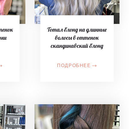
тенок
Тотал блонд на длинные
ыми
волосы в оттенок
скандинавский блонд
ПОДРОБНЕЕ