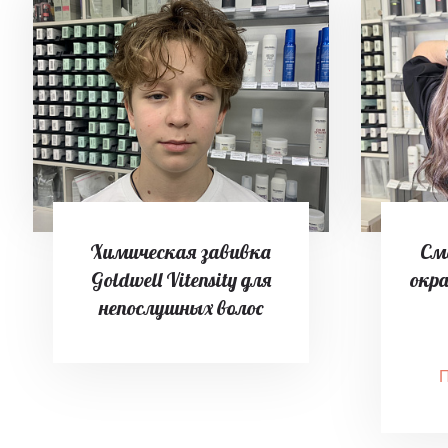
Химическая завивка
См
Goldwell Vitensity для
окр
непослушных волос