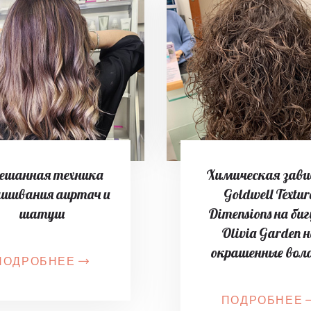
ешанная техника
Химическая зав
ашивания аиртач и
Goldwell Textur
шатуш
Dimensions на би
Olivia Garden 
окрашенные вол
ПОДРОБНЕЕ
ПОДРОБНЕЕ