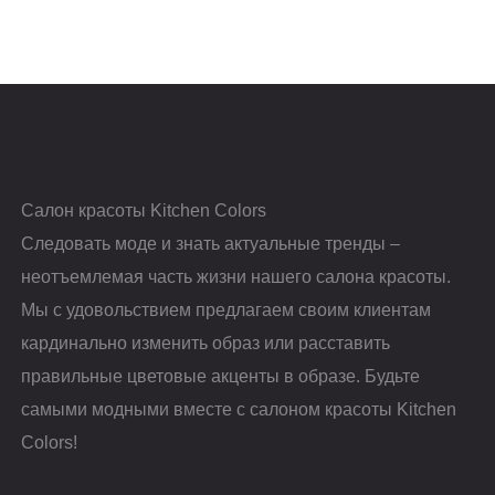
Салон красоты Kitchen Colors
Следовать моде и знать актуальные тренды –
неотъемлемая часть жизни нашего салона красоты.
Мы с удовольствием предлагаем своим клиентам
кардинально изменить образ или расставить
правильные цветовые акценты в образе. Будьте
самыми модными вместе с салоном красоты Kitchen
Colors!