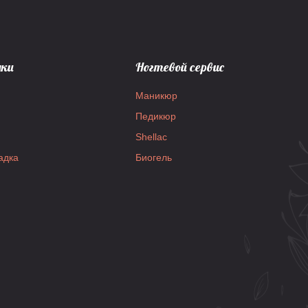
дки
Ногтевой сервис
Маникюр
Педикюр
Shellac
адка
Биогель