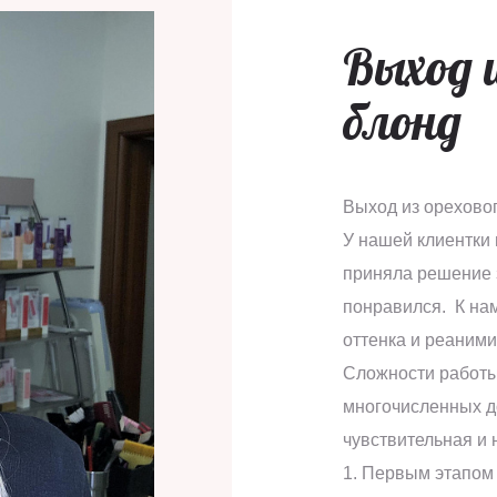
Выход и
блонд
Выход из ореховог
У нашей клиентки
приняла решение з
понравился. К нам
оттенка и реаними
Сложности работы
многочисленных д
чувствительная и 
1. Первым этапом