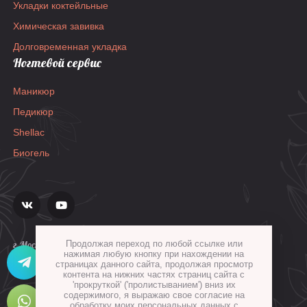
Укладки коктейльные
Химическая завивка
Долговременная укладка
Ногтевой сервис
Маникюр
Педикюр
Shellac
Биогель
г.Москва, ул.Гиляровского, д.36, стр.1а
Продолжая переход по любой ссылке или
нажимая любую кнопку при нахождении на
страницах данного сайта, продолжая просмотр
контента на нижних частях страниц сайта с
'прокруткой' ('пролистыванием') вниз их
содержимого, я выражаю свое согласие на
обработку моих персональных данных с