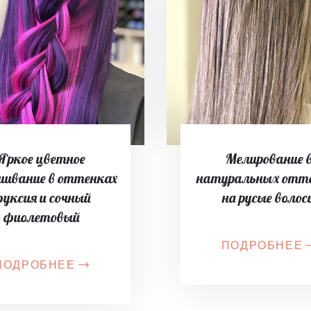
Яркое цветное
Мелирование 
шивание в оттенках
натуральных отт
уксия и сочный
на русые волос
фиолетовый
ПОДРОБНЕЕ
ПОДРОБНЕЕ