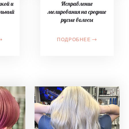
лкой и
Исправление
ельный
мелирования на средние
русые волосы
ПОДРОБНЕЕ