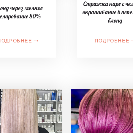
Стрижка каре с че
онд через мелкое
окрашивание в пеп
елирование 80%
блонд
ПОДРОБНЕЕ
ПОДРОБНЕЕ