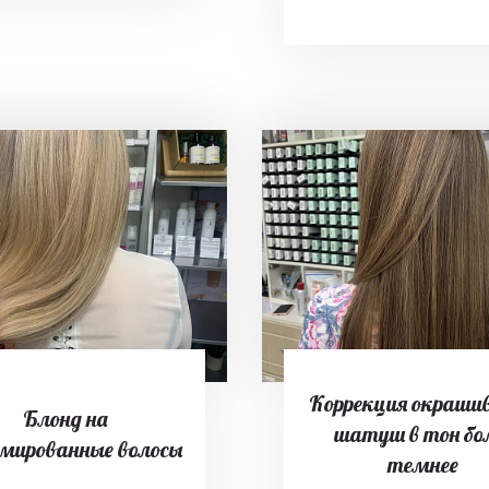
Коррекция окраши
Блонд на
шатуш в тон бо
мированные волосы
темнее