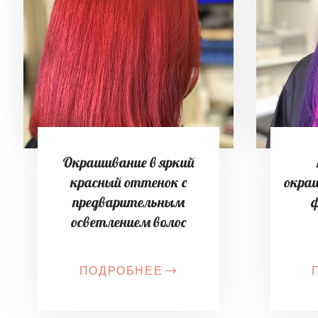
Окрашивание в яркий
красный оттенок с
окра
предварительным
ф
осветлением волос
ПОДРОБНЕЕ