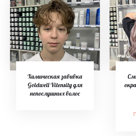
Химическая завивка
См
Goldwell Vitensity для
окр
непослушных волос