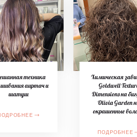
ешанная техника
Химическая зав
ашивания аиртач и
Goldwell Textur
шатуш
Dimensions на би
Olivia Garden 
окрашенные вол
ПОДРОБНЕЕ
ПОДРОБНЕЕ