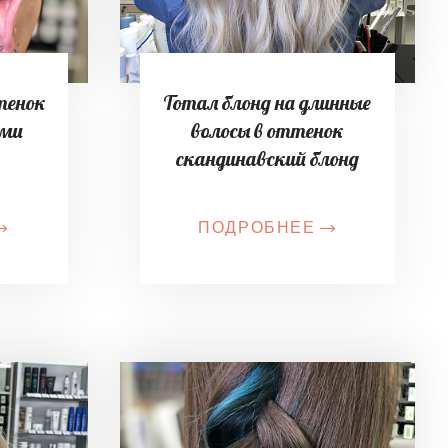
тенок
Тотал блонд на длинные
ыми
волосы в оттенок
скандинавский блонд
ПОДРОБНЕЕ