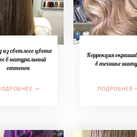
 из светлого цвета
Коррекция окраши
ос в натуральный
в технике шат
оттенок
ПОДРОБНЕЕ
ПОДРОБНЕЕ