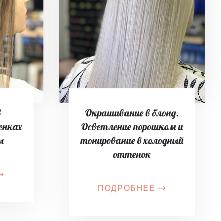
в
Окрашивание в блонд.
енках
Осветление порошком и
ы
тонирование в холодный
оттенок
ПОДРОБНЕЕ