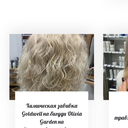
Химическая завивка
Goldwell на бигуди Olivia
трав
Garden на