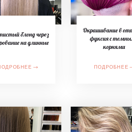
Окрашивание в от
тистый блонд через
фуксия с темн
рование на длинные
корнями
ПОДРОБНЕЕ
ПОДРОБНЕЕ