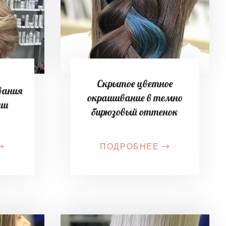
Скрытое цветное
вания
окрашивание в темно
уш
бирюзовый оттенок
ПОДРОБНЕЕ