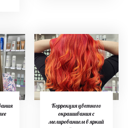
вания
Коррекция цветного
лее
окрашивания с
мелированием в яркий