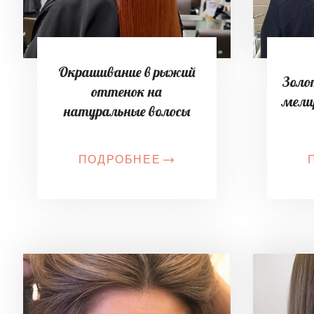
Окрашивание в рыжий
Золо
оттенок на
мели
натуральные волосы
ПОДРОБНЕЕ