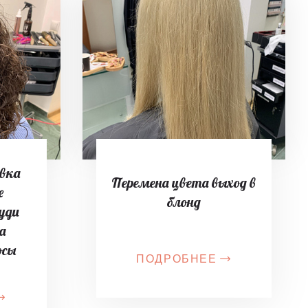
ивка
Перемена цвета выход в
e
блонд
гуди
на
осы
ПОДРОБНЕЕ