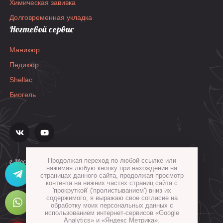
Химическая завивка
Долговременная укладка
Ногтевой сервис
Маникюр
Педикюр
Shellac
Биогель
г.Москва, ул.Гиляровского, д.36, стр.1а
Продолжая переход по любой ссылке или
нажимая любую кнопку при нахождении на
страницах данного сайта, продолжая просмотр
контента на нижних частях страниц сайта с
'прокруткой' ('пролистыванием') вниз их
содержимого, я выражаю свое согласие на
обработку моих персональных данных с
использованием интернет-сервисов «Google
Analytics» и «Яндекс Метрика».