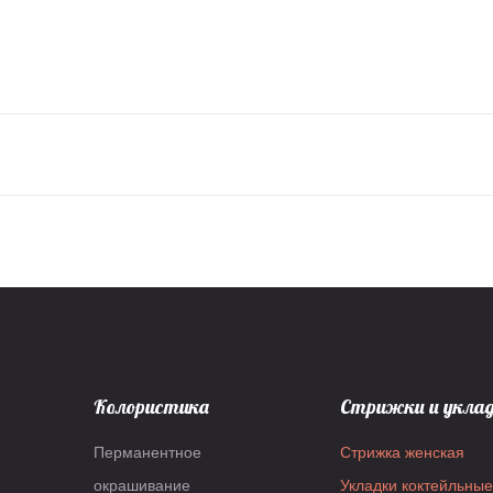
Колористика
Стрижки и укла
Перманентное
Стрижка женская
окрашивание
Укладки коктейльные