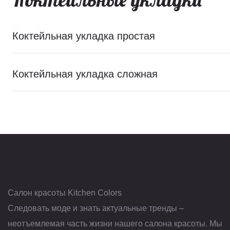
Коктейльная укладка простая
Коктейльная укладка сложная
Салон красоты Kitchen Colors
Следовать моде и знать актуальные тренды –
неотъемлемая часть жизни нашего салона красоты. Мы