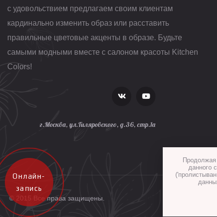
с удовольствием предлагаем своим клиентам
кардинально изменить образ или расставить
правильные цветовые акценты в образе. Будьте
самыми модными вместе с салоном красоты Kitchen
Colors!
г.Москва, ул.Гиляровского, д.36, стр.1а
Продолжая 
данного с
('пролистыван
Онлайн-
данны
запись
© 2015 Все права защищены.