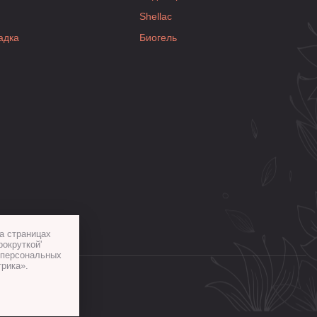
Shellac
адка
Биогель
а страницах
рокруткой'
х персональных
рика».