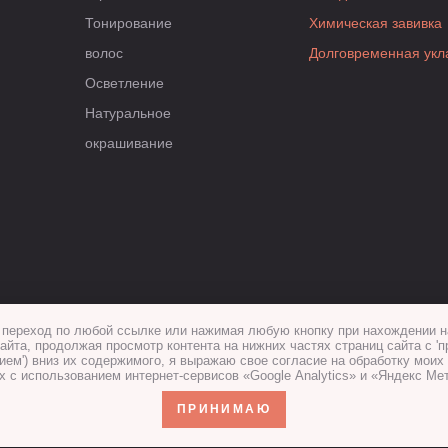
Тонирование
Химическая завивка
волос
Долговременная укл
Осветление
Натуральное
окрашивание
переход по любой ссылке или нажимая любую кнопку при нахождении н
айта, продолжая просмотр контента на нижних частях страниц сайта с 'п
ием') вниз их содержимого, я выражаю свое согласие на обработку мои
х с использованием интернет-сервисов «Google Analytics» и «Яндекс Мет
ПРИНИМАЮ