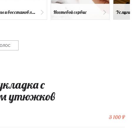
Уходы и восстановление волос
Ногтевой сервис
Услуги
ВОЛОС
укладка с
ем утюжков
3 100 ₽