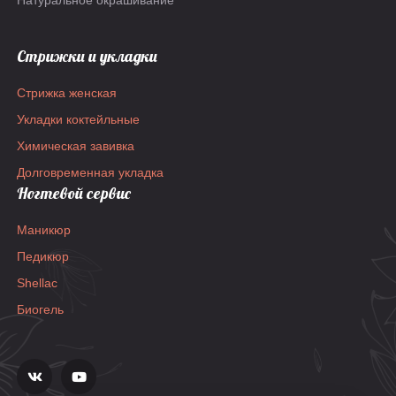
Натуральное окрашивание
эластичность сухих,
поврежденных волос;
Защита кутикулы от
Стрижки и укладки
повреждений. Активные
ингредиенты: Масло ореха
Стрижка женская
Макадамия, экстракт ореха
Укладки коктейльные
макадамия, Омега-3,
Химическая завивка
аминокислоты,
гидролизированный кератин.
Долговременная укладка
Результат: Значительно
Ногтевой сервис
более прямые, увлажненные,
плотные, крепкие, здоровые
Маникюр
волосы с мягким блеском.
Педикюр
Идеальный прямой блонд без
Shellac
эффекта желтых волос.
Биогель
Этапы работ: Волосы моются
шампунем глубокой очистки
Высушиваются с помощью
полотенца на 80%
Наноситься состав Волосы