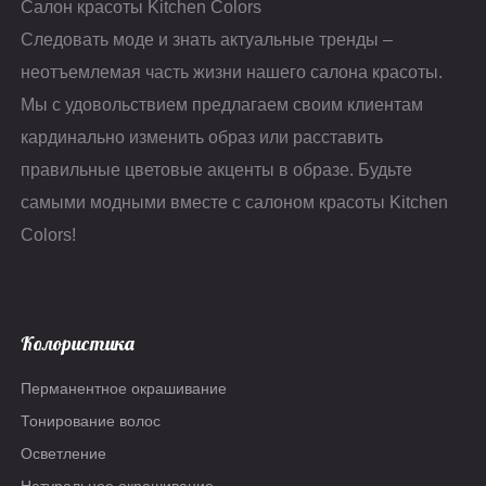
Салон красоты Kitchen Colors
выдержки на 50%. Био-
питания обесцвеченных и
Следовать моде и знать актуальные тренды –
завивка идеальна для
ослабленных волос и
создания объёмных, стойких
специальный пигмент для
неотъемлемая часть жизни нашего салона красоты.
и классических волн на
устранения эффекта "желтых
Мы с удовольствием предлагаем своим клиентам
волосах всех типов.
волос". Macadamia Ultimate
кардинально изменить образ или расставить
Восстанавливает структуру
Felps запечатывает
волос за счет содержания в
кутикулы волоса и
правильные цветовые акценты в образе. Будьте
составе гидролизированого
"запаивает" секущиеся
самыми модными вместе с салоном красоты Kitchen
протеина овса. Не изменяет
кончики. Даёт
Colors!
тон окрашенных волос.
дополнительную защиту
волос от повреждений,
полученных из-за химических
или термических
Колористика
воздействий. Действие
Macadamia Ultimate Felps:
Перманентное окрашивание
Выпрямление и питание
обесцвеченных волос;
Тонирование волос
Эффект Анти-желтизны;
Осветление
Блеск, мягкость и