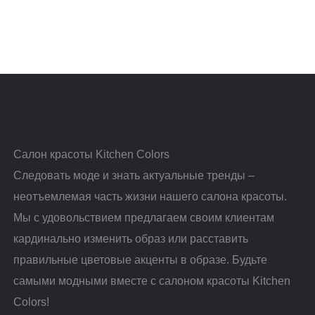
Салон красоты Kitchen Colors
Следовать моде и знать актуальные тренды –
неотъемлемая часть жизни нашего салона красоты.
Мы с удовольствием предлагаем своим клиентам
кардинально изменить образ или расставить
правильные цветовые акценты в образе. Будьте
самыми модными вместе с салоном красоты Kitchen
Colors!