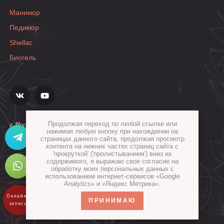
Маникюр
Педикюр
Shellac
Биогель
Продолжая переход по любой ссылке или
г.Москва, ул.Гиляровского, д.36, стр.1а
нажимая любую кнопку при нахождении на
страницах данного сайта, продолжая просмотр
контента на нижних частях страниц сайта с
'прокруткой' ('пролистыванием') вниз их
содержимого, я выражаю свое согласие на
обработку моих персональных данных с
использованием интернет-сервисов «Google
Analytics» и «Яндекс Метрика».
© 2015 Все права защищены.
ПРИНИМАЮ