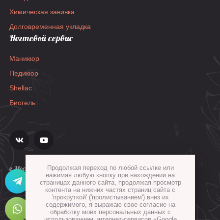
Химическая завивка
Долговременная укладка
Ногтевой сервис
Маникюр
Педикюр
Shellac
Биогель
Продолжая переход по любой ссылке или
г.Москва, ул.Гиляровского, д.36, стр.1а
нажимая любую кнопку при нахождении на
страницах данного сайта, продолжая просмотр
контента на нижних частях страниц сайта с
'прокруткой' ('пролистыванием') вниз их
содержимого, я выражаю свое согласие на
обработку моих персональных данных с
использованием интернет-сервисов «Google