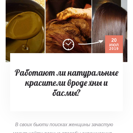
20
ИЮЛ
2019
Работают ли натуральные
красители вроде хны и
басмы?
В своих бьюти поисках женщины зачастую