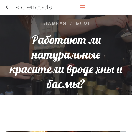
НАЗАД
ГЛАВНАЯ
/
БЛОГ
Работают ли
натуральные
красители вроде хны и
басмы?