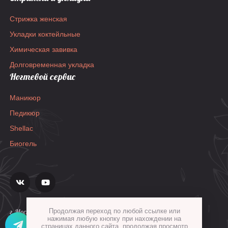
Стрижка женская
Укладки коктейльные
Химическая завивка
Долговременная укладка
Ногтевой сервис
Маникюр
Педикюр
Shellac
Биогель
Продолжая переход по любой ссылке или
г.Москва, ул.Гиляровского, д.36, стр.1а
нажимая любую кнопку при нахождении на
страницах данного сайта, продолжая просмотр