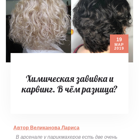
19
МАР
2019
Химическая завивка и
карвинг. В чём разница?
Автор Великанова Лариса
В арсенале у парикмахеров есть две очень