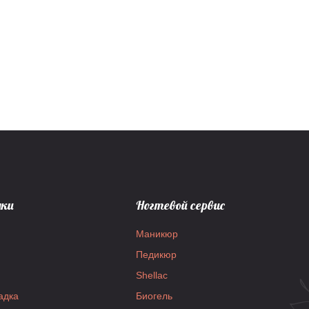
дки
Ногтевой сервис
Маникюр
Педикюр
Shellac
адка
Биогель