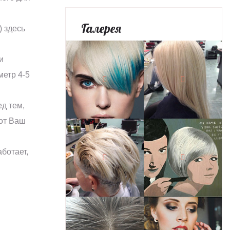
Галерея
) здесь
и
метр 4-5
д тем,
Вот Ваш
ботает,