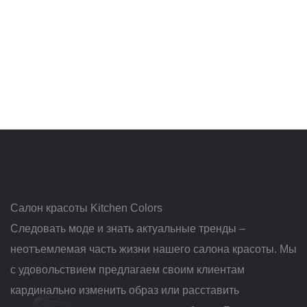
Салон красоты Kitchen Colors
Следовать моде и знать актуальные тренды –
неотъемлемая часть жизни нашего салона красоты. Мы
с удовольствием предлагаем своим клиентам
кардинально изменить образ или расставить