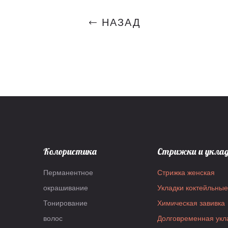
НАЗАД
Колористика
Стрижки и укла
Перманентное
Стрижка женская
окрашивание
Укладки коктейльные
Тонирование
Химическая завивка
волос
Долговременная укл